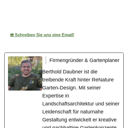
ReNature Garten-
Ihr
für
Design
Gärtner
Aidlingen
☎️ Schreiben Sie uns eine Email!
Firmengründer & Gartenplaner
Berthold Daubner ist die
treibende Kraft hinter ReNature
Garten-Design. Mit seiner
Expertise in
Landschaftsarchitektur und seiner
Leidenschaft für naturnahe
Gestaltung entwickelt er kreative
und nachhaltige Gartenkonzepte.